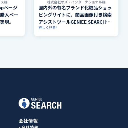
ビス様
株式会社オズ・インターナショナル様
opページ
国内外の有名ブランド化粧品ショッ
購入ペー
ピングサイトに、商品画像付き検索
実現。
アシストツールGENIEE SEARCH
詳しく見る
for ECを導入。
会社情報
- 会社情報