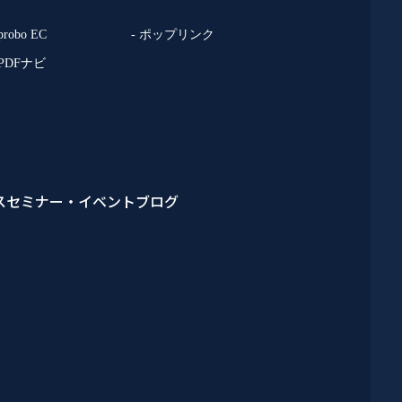
 probo EC
- ポップリンク
 PDFナビ
ス
セミナー・イベント
ブログ