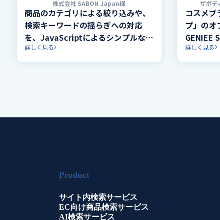
株式会社 SABON Japan様
ザボデ
商品のカテゴリによる絞り込みや、
コスメブ
検索キーワードの揺らぎへの対応
プ」のオ
を、JavaScriptによるシンプルな導
GENIEE 
詳しく見る
詳しく見る
入方法で実現。
Product
サイト内検索サービス
EC向け商品検索サービス
AI検索サービス