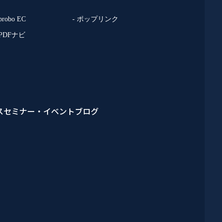
 probo EC
- ポップリンク
 PDFナビ
ス
セミナー・イベント
ブログ