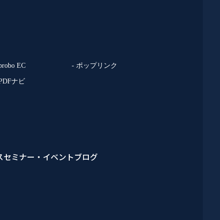
 probo EC
- ポップリンク
 PDFナビ
ス
セミナー・イベント
ブログ