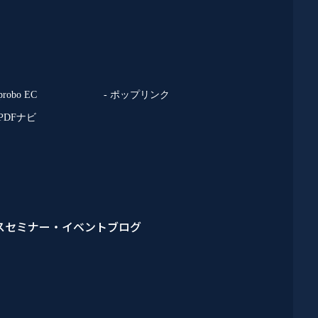
 probo EC
- ポップリンク
 PDFナビ
ス
セミナー・イベント
ブログ