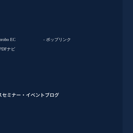
 probo EC
- ポップリンク
 PDFナビ
ス
セミナー・イベント
ブログ