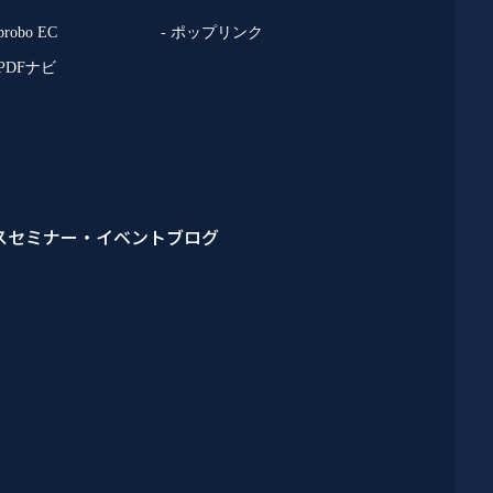
 probo EC
- ポップリンク
 PDFナビ
ス
セミナー・イベント
ブログ