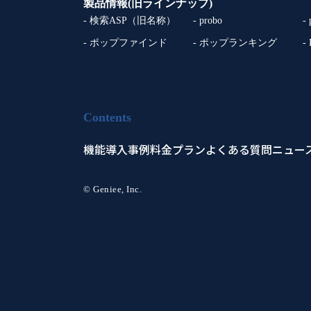
製品情報(旧ラインナップ)
- 検索ASP（旧名称）
- probo
-
- ポップファインド
- ポップランキング
-
Contents
機能
導入事例
料金プラン
よくある質問
ニュー
© Geniee, Inc.