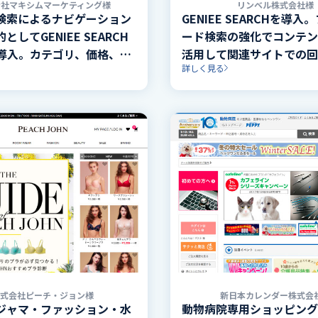
会社マキシムマーケティング様
リンベル株式会社様
検索によるナビゲーション
GENIEE SEARCHを導入
としてGENIEE SEARCH
ード検索の強化でコンテン
Cを導入。カテゴリ、価格、タ
活用して関連サイトでの回
詳しく見る
ラーなど豊富な絞り込みを
進。
の表示付きで実装。
株式会社ピーチ・ジョン様
新日本カレンダー株式会
ジャマ・ファッション・水
動物病院専用ショッピング