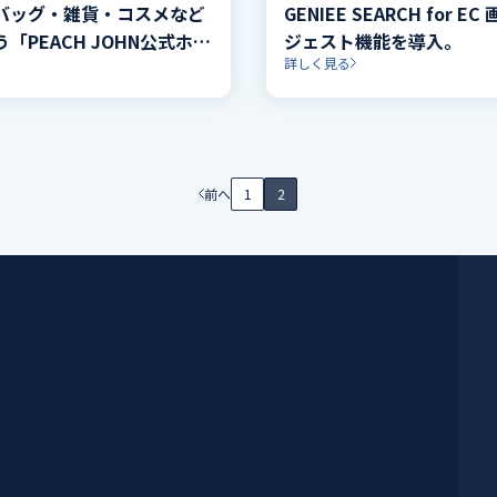
バッグ・雑貨・コスメなど
GENIEE SEARCH for E
「PEACH JOHN公式ホー
ジェスト機能を導入。
詳しく見る
」に、商品画像付き検索ア
GENIEE SEARCH for
。
前へ
1
2