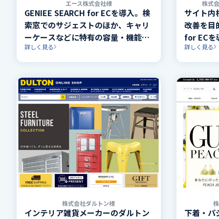
エース株式会社様
株式
GENIEE SEARCH for ECを導入。検
サイト内
索窓でのサジェストのほか、キャリ
改善を目的
ーケースなどに特有の容量・機能な
for E
詳しく見る
詳しく見る
ど、複数の絞り込み項目に対応した
イプ、カ
検索を実装。
該当件数
株式会社ダルトン様
インテリア雑貨メーカーのダルトン
下着・パ