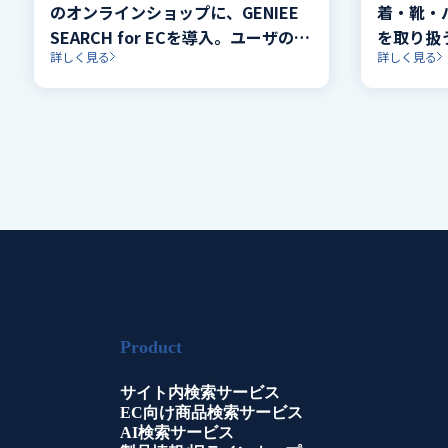
のオンラインショップに、GENIEE
着・靴・
SEARCH for ECを導入。ユーザの購
を取り扱う
詳しく見る
詳しく見る
買意思を妨げず快適・的確に商品情
ムページ
報に繋げるナビゲーションを実現し
シストツール
ました。
ECを導入
Product
サイト内検索サービス
EC向け商品検索サービス
AI検索サービス