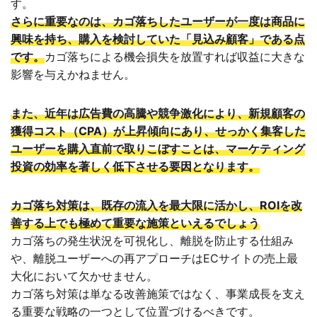
す。
さらに重要なのは、カゴ落ちしたユーザーが一度は商品に
興味を持ち、購入を検討していた「見込み顧客」である点
です。
カゴ落ちによる機会損失を放置すれば収益に大きな
影響を与えかねません。
また、近年は広告費の高騰や競争激化により、新規顧客の
獲得コスト（CPA）が上昇傾向にあり、せっかく集客した
ユーザーを購入直前で取りこぼすことは、マーケティング
投資の効率を著しく低下させる要因となります。
カゴ落ち対策は、既存の流入を最大限に活かし、ROIを改
善する上でも極めて重要な施策といえるでしょう
カゴ落ちの発生状況を可視化し、離脱を防止する仕組み
や、離脱ユーザーへの再アプローチはECサイトの売上最
大化において欠かせません。
カゴ落ち対策は単なる改善施策ではなく、事業成長を支え
る重要な戦略の一つとして位置づけるべきです。