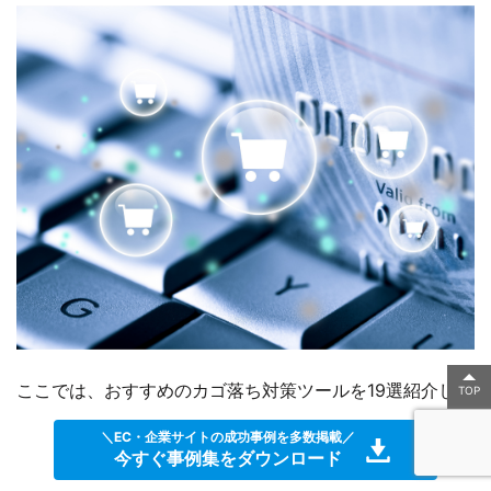
ここでは、おすすめのカゴ落ち対策ツールを19選紹介しま
TOP
す。
＼EC・企業サイトの成功事例を多数掲載／
今すぐ事例集をダウンロード