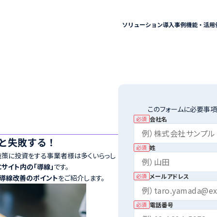
ソリューション
導入事例
機能・活用
このフォームに必要事項
会社名
必須
いと失敗する！
姓
必須
施策に投資をする事業者様は多くいらっし
Cサイト内の「導線」
です。
メールアドレス
必須
導線改善のポイント
をご紹介します。
電話番号
必須