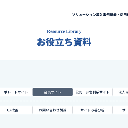
ソリューション
導入事例
機能・活用
Resource Library
お役立ち資料
コーポレートサイト
会員サイト
公的・非営利系サイト
法人向
UX改善
お問い合わせ削減
サイト改善分析
サ