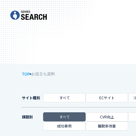
お役立ち資料
TOP
サイト種別
すべて
ECサイト
課題別
すべて
CVR向上
成功事例
離脱率改善