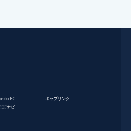
 probo EC
- ポップリンク
 PDFナビ