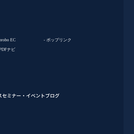
 probo EC
- ポップリンク
 PDFナビ
ス
セミナー・イベント
ブログ