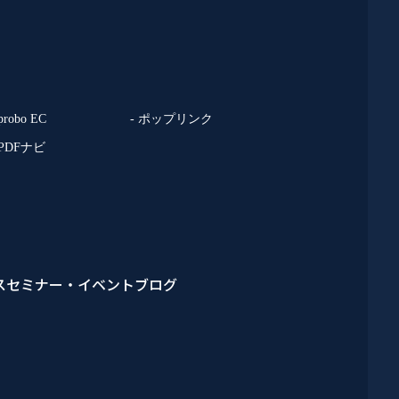
 probo EC
- ポップリンク
 PDFナビ
ス
セミナー・イベント
ブログ