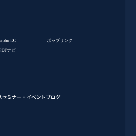
 probo EC
- ポップリンク
 PDFナビ
ス
セミナー・イベント
ブログ