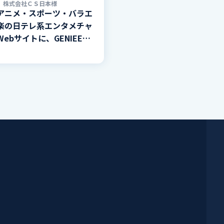
株式会社ＣＳ日本様
アニメ・スポーツ・バラエ
楽の日テレ系エンタメチャ
ebサイトに、GENIEE
 for CPを導入。