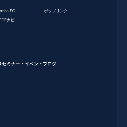
 probo EC
- ポップリンク
 PDFナビ
ス
セミナー・イベント
ブログ