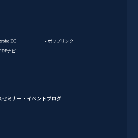
 probo EC
- ポップリンク
 PDFナビ
ス
セミナー・イベント
ブログ