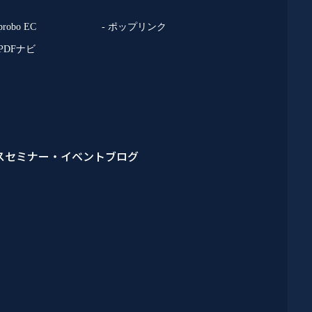
 probo EC
- ポップリンク
 PDFナビ
ス
セミナー・イベント
ブログ