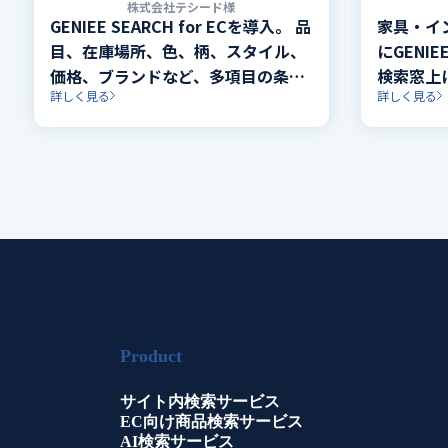
株式会社テシード様
GENIEE SEARCH for ECを導入。 品
家具・イ
目、在庫場所、色、柄、スタイル、
にGENIE
価格、ブランドなど、多項目の条件
検索窓上
詳しく見る
詳しく見る
による絞り込み機能を、該当件数付
Webク
きで実装。
ンプルで
現。
Product
サイト内検索サービス
EC向け商品検索サービス
AI検索サービス