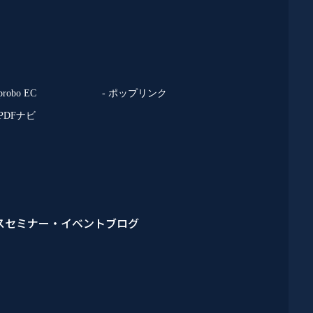
 probo EC
- ポップリンク
 PDFナビ
ス
セミナー・イベント
ブログ