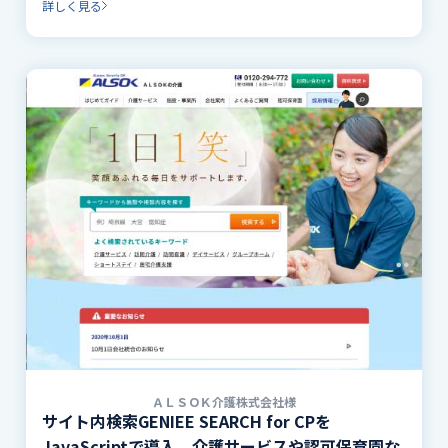
詳しく見る
現。
ＡＬＳＯＫ介護株式会社様
サイト内検索GENIEE SEARCH for CPを
JavaScriptで導入。介護サービスや認可保育園な