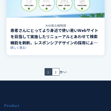
大分県立病院様
患者さんにとってより身近で使い易いWebサイト
を目指して実施したリニューアルとあわせて検索
機能を刷新。レスポンシブデザインの採用により
詳しく見る
スマートフォンにも対応。
1
2
次へ
Product