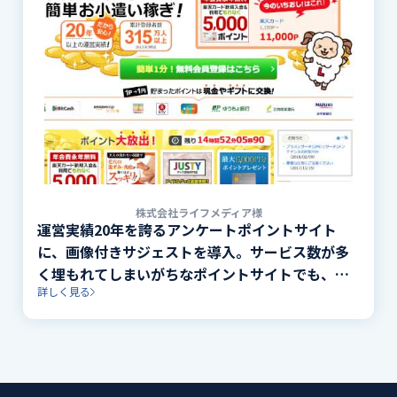
株式会社ライフメディア様
運営実績20年を誇るアンケートポイントサイト
に、画像付きサジェストを導入。サービス数が多
く埋もれてしまいがちなポイントサイトでも、よ
詳しく見る
り多くの露出が可能。サービス画像を表示する視
覚的な訴求により、詳細ページへの到達に貢献。