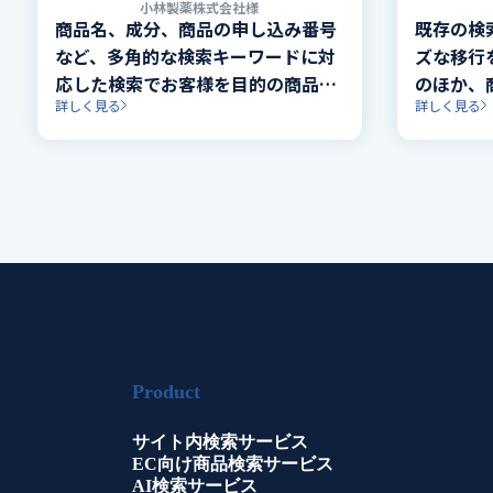
小林製薬株式会社様
商品名、成分、商品の申し込み番号
既存の検
など、多角的な検索キーワードに対
ズな移行
応した検索でお客様を目的の商品や
のほか、
詳しく見る
詳しく見る
情報に導くナビゲーションを実現。
メインを
装。
Product
サイト内検索サービス
EC向け商品検索サービス
AI検索サービス