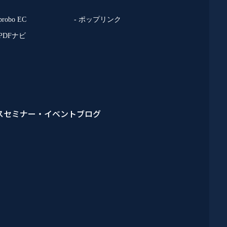
 probo EC
- ポップリンク
 PDFナビ
ス
セミナー・イベント
ブログ