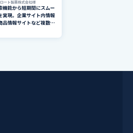
ロート製薬株式会社様
索機能から短期間にスムー
を実現。企業サイト内情報
商品情報サイトなど複数ド
対象とした横断検索を実